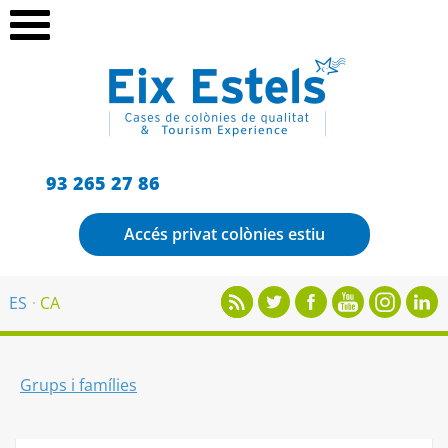
93 265 27 86
Accés privat colònies estiu
ES
CA
Grups i famílies