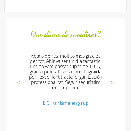
Què diuen de nosaltres?
es, moltíssimes gràcies
Tot fantástic!!!! els 
r va ser un dia fantàstic.
excelents!! i tornarem
 passar super bé TOTS,
gràcies!!
ts. Us estic molt agraïda
ent tracte, organització i
Mª Jesus V., Turisme
litat. Segur seguríssim
que repetim.
, turisme en grup