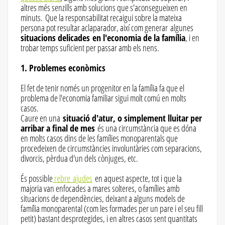
altres més senzills amb solucions que s'aconsegueixen en
minuts. Que la responsabilitat recaigui sobre la mateixa
persona pot resultar aclaparador, així com generar algunes
situacions delicades en l'economia de la família
, i en
trobar temps suficient per passar amb els nens.
1. Problemes econòmics
El fet de tenir només un progenitor en la família fa que el
problema de l'economia familiar sigui molt comú en molts
casos.
Caure en una
situació d'atur, o simplement lluitar per
arribar a final de mes
és una circumstància que es dóna
en molts casos dins de les famílies monoparentals que
procedeixen de circumstàncies involuntàries com separacions,
divorcis, pèrdua d'un dels cònjuges, etc.
És possible
rebre ajudes
en aquest aspecte, tot i que la
majoria van enfocades a mares solteres, o famílies amb
situacions de dependències, deixant a alguns models de
família monoparental (com les formades per un pare i el seu fill
petit) bastant desprotegides, i en altres casos sent quantitats