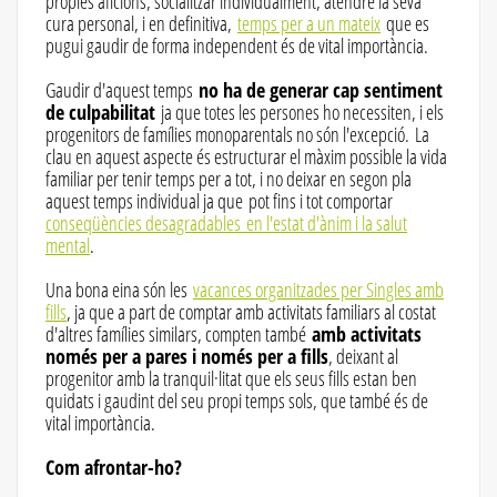
pròpies aficions, socialitzar individualment, atendre la seva
cura personal, i en definitiva,
temps per a un mateix
que es
pugui gaudir de forma independent és de vital importància.
Gaudir d'aquest temps
no ha de generar cap sentiment
de culpabilitat
ja que totes les persones ho necessiten, i els
progenitors de famílies monoparentals no són l'excepció. La
clau en aquest aspecte és estructurar el màxim possible la vida
familiar per tenir temps per a tot, i no deixar en segon pla
aquest temps individual ja que pot fins i tot comportar
conseqüències desagradables en l'estat d'ànim i la salut
mental
.
Una bona eina són les
vacances organitzades per Singles amb
fills
, ja que a part de comptar amb activitats familiars al costat
d'altres famílies similars, compten també
amb activitats
només per a pares i només per a fills
, deixant al
progenitor amb la tranquil·litat que els seus fills estan ben
quidats i gaudint del seu propi temps sols, que també és de
vital importància.
Com afrontar-ho?