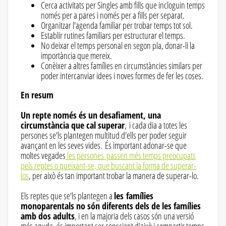
Cerca activitats per Singles amb fills que incloguin temps
només per a pares i només per a fills per separat.
Organitzar l'agenda familiar per trobar temps tot sol.
Establir rutines familiars per estructurar el temps.
No deixar el temps personal en segon pla, donar-li la
importància que mereix.
Conèixer a altres famílies en circumstàncies similars per
poder intercanviar idees i noves formes de fer les coses.
En resum
Un repte només és un desafiament, una
circumstància que cal superar
, i cada dia a totes les
persones se'ls plantegen multitud d'ells per poder seguir
avançant en les seves vides. És important adonar-se que
moltes vegades
les persones passen més temps preocupats
pels reptes o queixant-se, que buscant la forma de superar-
los
, per això és tan important trobar la manera de superar-lo.
Els reptes que se'ls plantegen a
les famílies
monoparentals no són diferents dels de les famílies
amb dos adults
, i en la majoria dels casos són una versió
més aguda, és important ser conscient d'això i compartir temps