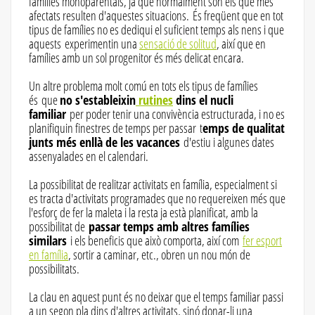
famílies monoparentals, ja que normalment són els que més
afectats resulten d'aquestes situacions. És freqüent que en tot
tipus de famílies no es dediqui el suficient temps als nens i que
aquests experimentin una
sensació de solitud
, així que en
famílies amb un sol progenitor és més delicat encara.
Un altre problema molt comú en tots els tipus de famílies
és que
no s'estableixin
rutines
dins el nucli
familiar
per poder tenir una convivència estructurada, i no es
planifiquin finestres de temps per passar t
emps de qualitat
junts més enllà de les vacances
d'estiu i algunes dates
assenyalades en el calendari.
La possibilitat de realitzar activitats en família, especialment si
es tracta d'activitats programades que no requereixen més que
l'esforç de fer la maleta i la resta ja està planificat, amb la
possibilitat de
passar temps amb altres famílies
similars
i els beneficis que això comporta, així com
fer esport
en família
, sortir a caminar, etc., obren un nou món de
possibilitats.
La clau en aquest punt és no deixar que el temps familiar passi
a un segon pla dins d'altres activitats, sinó donar-li una