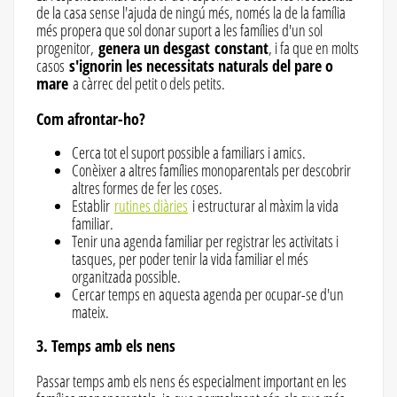
de la casa sense l'ajuda de ningú més, només la de la família
més propera que sol donar suport a les famílies d'un sol
progenitor,
genera un desgast constant
, i fa que en molts
casos
s'ignorin les necessitats naturals del pare o
mare
a càrrec del petit o dels petits.
Com afrontar-ho?
Cerca tot el suport possible a familiars i amics.
Conèixer a altres famílies monoparentals per descobrir
altres formes de fer les coses.
Establir
rutines diàries
i estructurar al màxim la vida
familiar.
Tenir una agenda familiar per registrar les activitats i
tasques, per poder tenir la vida familiar el més
organitzada possible.
Cercar temps en aquesta agenda per ocupar-se d'un
mateix.
3. Temps amb els nens
Passar temps amb els nens és especialment important en les