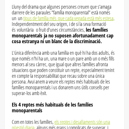
Lluny del drama que algunes persones creuen que s'amaga
darrere de les paraules "família monoparental" està només
un un
tipus de família més que cada vegada està més estesa
.
Independentment del seu origen, i de si la seva formació
és voluntària o fruit d'unes circumstàncies,
les famílies
monoparentals ja no suposen afortunadament cap
cosa estranya ni un blanc de la discriminació.
L'única diferència amb una família en què hi ha dos adults, és
que només n'hi ha un, una mare o un pare amb un o més fills
menors al seu càrrec, que igual que altres famílies afronta
situacions que poden constituir un repte, especialment tenint
en compte la responsabilitat que recau sobre una única
persona. Avui anem a veure els reptes més habituals de les
famílies monoparentals i us donarem uns útils consells per
superar-los amb èxit.
Els 4 reptes més habituals de les famílies
monoparentals
Com en totes les famílies,
els reptes i desafiaments són una
qüestió diaria
, alguns més grans i complicats de superar, i