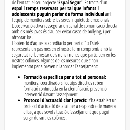
de l’entitat, el seu projecte “
Espai Segur
”. Es tracta d’un
espai i temps reservats per tal que infants i
adolescents puguin parlar de forma individual
amb
l’equip de monitors sobre les seves inquietuds emocionals.
L’observació activa i assegurar un canal de comunicació directa
amb els més joves és clau per evitar casos de bullying, i per
afrontar-los.
L'obtenció d'aquesta acreditació per part d’Eix Estels
representa un pas més en el nostre ferm compromís amb la
seguretat i el benestar dels nens i nenes que participen en les
nostres colònies. Algunes de les mesures que s’han
implementat per a prevenir i abordar l’assetjament:
Formació específica per a tot el personal:
monitors, coordinadors i equips directius reben
formació continuada en la identificació, prevenció i
intervenció davant l'assetjament.
Protocol d'actuació clar i precís:
s'ha establert un
protocol d'actuació detallat per a respondre de manera
eficaç a qualsevol situació d'assetjament que pugui
sorgir durant les colònies.