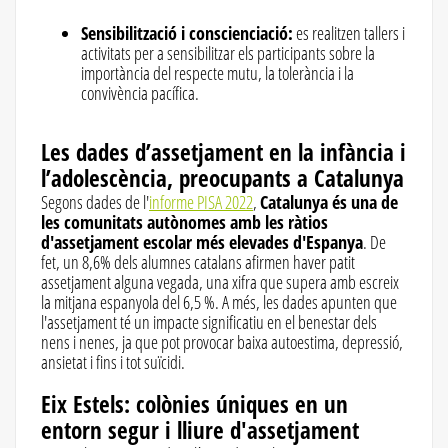
Sensibilització i conscienciació:
es realitzen tallers i
activitats per a sensibilitzar els participants sobre la
importància del respecte mutu, la tolerància i la
convivència pacífica.
Les dades d’assetjament en la infància i
l’adolescència, preocupants a Catalunya
Segons dades de l'
informe PISA 2022
,
Catalunya és una de
les comunitats autònomes amb les ràtios
d'assetjament escolar més elevades d'Espanya
. De
fet, un 8,6% dels alumnes catalans afirmen haver patit
assetjament alguna vegada, una xifra que supera amb escreix
la mitjana espanyola del 6,5 %. A més, les dades apunten que
l'assetjament té un impacte significatiu en el benestar dels
nens i nenes, ja que pot provocar baixa autoestima, depressió,
ansietat i fins i tot suïcidi.
Eix Estels: colònies úniques en un
entorn segur i lliure d'assetjament