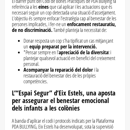
El darrer punt del Codi de Bones Pràctiques de PDA Bullying fa
referència a les
eines
que cal aplicar i les actuacions que és
necessari seguir un cop detectada una situació d’assetjament.
L’objectiu és sempre enfocar l’estratègia cap al benestar de les
persones implicades, i fer-ne un
enfocament restauratiu,
de no discriminació.
També planteja la necessitat de:
Donar resposta un cop s’ha tipificat un cas mitjançant
un
equip preparat per la intervenció.
*Pensar sempre en l’
apreciació de la diversita
t i
plantejar qualsevol actuació en benefici del creixement
personal.
Acompanyar la reparació del dolor
i la
restauració del benestar des de les pròpies
competències.
L’“Espai Segur” d’Eix Estels, una aposta
per assegurar el benestar emocional
dels infants a les colònies
A banda d’aplicar el codi i protocols indicats per la Plataforma
PDA BULLYING, Eix Estels ha desenvolupat, sota la supervisió