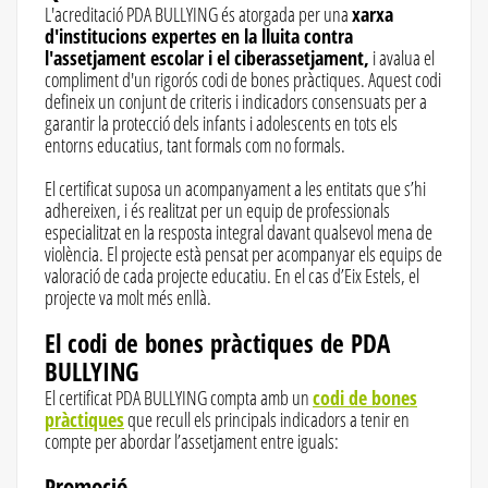
L'acreditació PDA BULLYING és atorgada per una
xarxa
d'institucions expertes en la lluita contra
l'assetjament escolar i el ciberassetjament,
i avalua el
compliment d'un rigorós codi de bones pràctiques. Aquest codi
defineix un conjunt de criteris i indicadors consensuats per a
garantir la protecció dels infants i adolescents en tots els
entorns educatius, tant formals com no formals.
El certificat suposa un acompanyament a les entitats que s’hi
adhereixen, i és realitzat per un equip de professionals
especialitzat en la resposta integral davant qualsevol mena de
violència. El projecte està pensat per acompanyar els equips de
valoració de cada projecte educatiu. En el cas d’Eix Estels, el
projecte va molt més enllà.
El codi de bones pràctiques de PDA
BULLYING
El certificat PDA BULLYING compta amb un
codi de bones
pràctiques
que recull els principals indicadors a tenir en
compte per abordar l’assetjament entre iguals:
Promoció