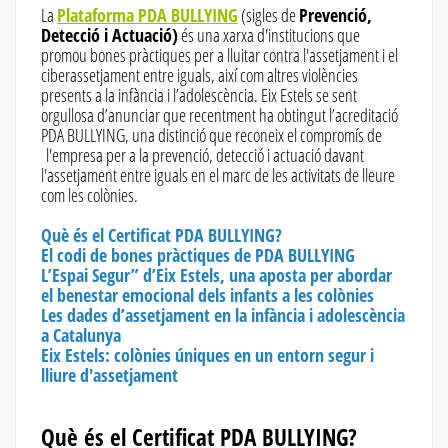
La
Plataforma PDA BULLYING
(sigles de
Prevenció,
Detecció i Actuació)
és una xarxa d'institucions que
promou bones pràctiques per a lluitar contra l'assetjament i el
ciberassetjament entre iguals, així com altres violències
presents a la infància i l’adolescència. Eix Estels se sent
orgullosa d’anunciar que recentment ha obtingut l’acreditació
PDA BULLYING, una distinció que reconeix el compromís de
l'empresa per a la prevenció, detecció i actuació davant
l'assetjament entre iguals en el marc de les activitats de lleure
com les colònies.
Què és el Certificat PDA BULLYING?
El codi de bones pràctiques de PDA BULLYING
L’Espai Segur” d’Eix Estels, una aposta per abordar
el benestar emocional dels infants a les colònies
Les dades d’assetjament en la infància i adolescència
a Catalunya
Eix Estels: colònies úniques en un entorn segur i
lliure d'assetjament
Què és el Certificat PDA BULLYING?