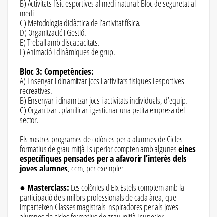
B) Activitats físic esportives al medi natural: Bloc de seguretat al
medi.
C) Metodologia didàctica de l’activitat física.
D) Organització i Gestió.
E) Treball amb discapacitats.
F) Animació i dinàmiques de grup.
Bloc 3: Competències:
A) Ensenyar i dinamitzar jocs i activitats físiques i esportives
recreatives.
B) Ensenyar i dinamitzar jocs i activitats individuals, d’equip.
C) Organitzar , planificar i gestionar una petita empresa del
sector.
Els nostres programes de colònies per a alumnes de Cicles
formatius de grau mitjà i superior compten amb algunes
eines
específiques pensades per a afavorir l’interès dels
joves alumnes
, com, per exemple:
●
Masterclass:
Les colònies d’Eix Estels comptem amb la
participació dels millors professionals de cada àrea, que
imparteixen Classes magistrals inspiradores per als joves
alumnes de cicles formatius de grau mitjà i superior.