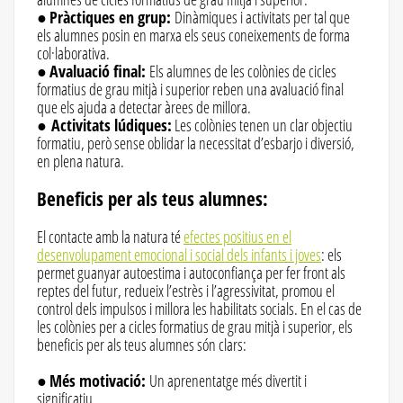
●
Pràctiques en grup:
Dinàmiques i activitats per tal que
els alumnes posin en marxa els seus coneixements de forma
col·laborativa.
●
Avaluació final:
Els alumnes de les colònies de cicles
formatius de grau mitjà i superior reben una avaluació final
que els ajuda a detectar àrees de millora.
●
Activitats lúdiques:
Les colònies tenen un clar objectiu
formatiu, però sense oblidar la necessitat d’esbarjo i diversió,
en plena natura.
Beneficis per als teus alumnes:
El contacte amb la natura té
efectes positius en el
desenvolupament emocional i social dels infants i joves
: els
permet guanyar autoestima i autoconfiança per fer front als
reptes del futur, redueix l’estrès i l’agressivitat, promou el
control dels impulsos i millora les habilitats socials. En el cas de
les colònies per a cicles formatius de grau mitjà i superior, els
beneficis per als teus alumnes són clars:
●
Més motivació:
Un aprenentatge més divertit i
significatiu.