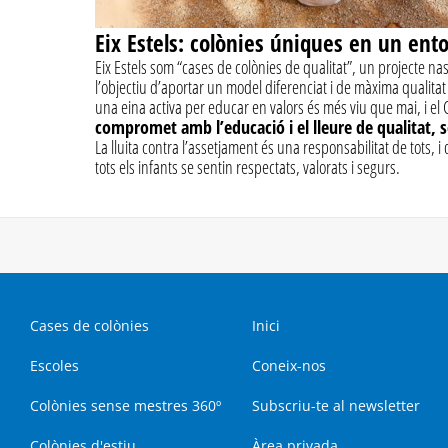
Eix Estels: colònies úniques en un ento
Eix Estels som “cases de colònies de qualitat”, un projecte n
l’objectiu d’aportar un model diferenciat i de màxima qualitat
una eina activa per educar en valors és més viu que mai, i el
compromet amb l’educació i el lleure de qualitat, s
La lluita contra l’assetjament és una responsabilitat de tots, 
tots els infants se sentin respectats, valorats i segurs.
Cases de colònies
Inici
Escoles
Coneix-nos
Colònies sense mestres 360º
Subscriu-te al newsletter
Colònies d'estiu
Àrea privada