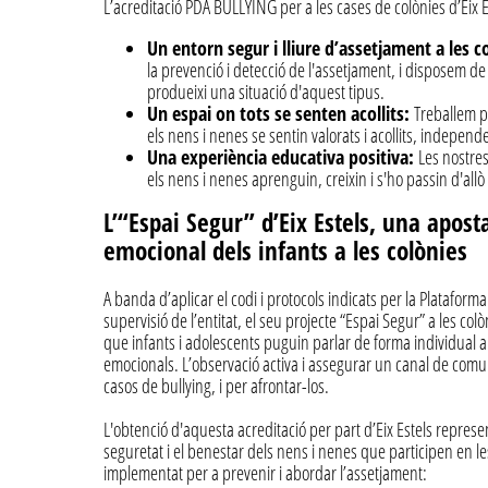
L’acreditació PDA BULLYING per a les cases de colònies d’Eix E
Un entorn segur i lliure d’assetjament a les c
la prevenció i detecció de l'assetjament, i disposem de
produeixi una situació d'aquest tipus.
Un espai on tots se senten acollits:
Treballem p
els nens i nenes se sentin valorats i acollits, indepen
Una experiència educativa positiva:
Les nostre
els nens i nenes aprenguin, creixin i s'ho passin d'allò
L’“Espai Segur” d’Eix Estels, una apost
emocional dels infants a les colònies
A banda d’aplicar el codi i protocols indicats per la Platafor
supervisió de l’entitat, el seu projecte “Espai Segur” a les colò
que infants i adolescents puguin parlar de forma individual 
emocionals. L’observació activa i assegurar un canal de comun
casos de bullying, i per afrontar-los.
L'obtenció d'aquesta acreditació per part d’Eix Estels repre
seguretat i el benestar dels nens i nenes que participen en l
implementat per a prevenir i abordar l’assetjament: