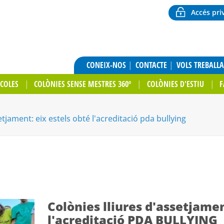
Accés pri
CONEIX-NOS
CONTACTE
VOLS TREBALL
SCOLES
COLÒNIES SENSE MESTRES 360º
COLÒNIES D'ESTIU
F
etjament: eix estels obté l'acreditació pda bullying
Colònies lliures d'assetjamen
l'acreditació PDA BULLYING