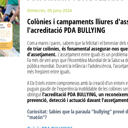
Dimecres, 05 Juny 2024
Colònies i campaments lliures d'ass
l'acreditació PDA BULLYING
Com a mares i pares, sabem que la felicitat i el benestar dels n
de triar colònies, és fonamental assegurar-nos que 
d’assetjament.
L'assetjament entre iguals és un problema 
Fa més de vint anys que l'Assemblea Mundial de la Salut va de
pública mundial. Durant la infància i l'adolescència, l'assetja
més freqüent entre iguals.
A Eix Estels estem compromesos amb la creació d'un entorn edu
puguin gaudir de l’experiència inoblidable de les colònies se
obtingut
l'acreditació PDA BULLYING, un reconeixem
prevenció, detecció i actuació davant l'assetjament
Curiositat: Sabies que la paraula "bullying" prové d
"matón"?