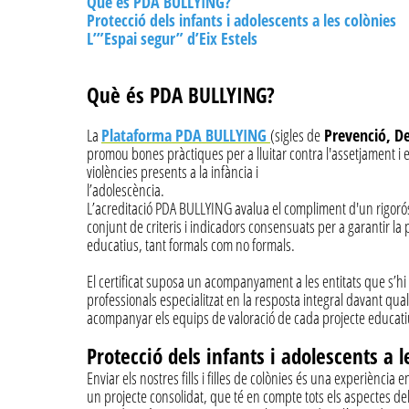
Què és PDA BULLYING?
Protecció dels infants i adolescents a les colònies
L’”Espai segur” d’Eix Estels
Què és PDA BULLYING?
La
Plataforma PDA BULLYING
(sigles de
Prevenció, De
promou bones pràctiques per a lluitar contra l'assetjament i e
violències presents a la infància i
l’adolescència.
L’acreditació PDA BULLYING avalua el compliment d'un rigoró
conjunt de criteris i indicadors consensuats per a garantir la 
educatius, tant formals com no formals.
El certificat suposa un acompanyament a les entitats que s’hi 
professionals especialitzat en la resposta integral davant qua
acompanyar els equips de valoració de cada projecte educatiu. 
Protecció dels infants i adolescents a l
Enviar els nostres fills i filles de colònies és una experiència
un projecte consolidat, que té en compte tots els aspectes del