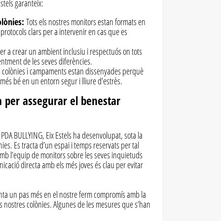
stels garanteix:
olònies:
Tots els nostres monitors estan formats en
 protocols clars per a intervenir en cas que es
er a crear un ambient inclusiu i respectuós on tots
dentment de les seves diferències.
s colònies i campaments estan dissenyades perquè
 més bé en un entorn segur i lliure d’estrès.
a per assegurar el benestar
ma PDA BULLYING, Eix Estels ha desenvolupat, sota la
nies. Es tracta d’un espai i temps reservats per tal
amb l’equip de monitors sobre les seves inquietuds
icació directa amb els més joves és clau per evitar
senta un pas més en el nostre ferm compromís amb la
es nostres colònies. Algunes de les mesures que s’han