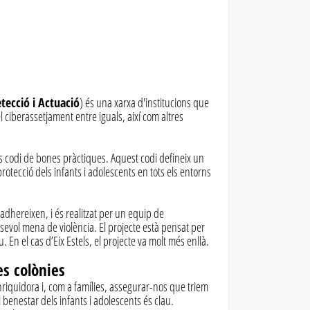
tecció i Actuació
) és una xarxa d'institucions que
l ciberassetjament entre iguals, així com altres
s codi de bones pràctiques. Aquest codi defineix un
protecció dels infants i adolescents en tots els entorns
adhereixen, i és realitzat per un equip de
lsevol mena de violència. El projecte està pensat per
En el cas d’Eix Estels, el projecte va molt més enllà.
es colònies
 enriquidora i, com a famílies, assegurar-nos que triem
 benestar dels infants i adolescents és clau.