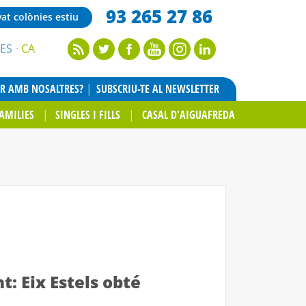
93 265 27 86
vat colònies estiu
ES
CA
AR AMB NOSALTRES?
SUBSCRIU-TE AL NEWSLETTER
AMILIES
SINGLES I FILLS
CASAL D'AIGUAFREDA
t: Eix Estels obté