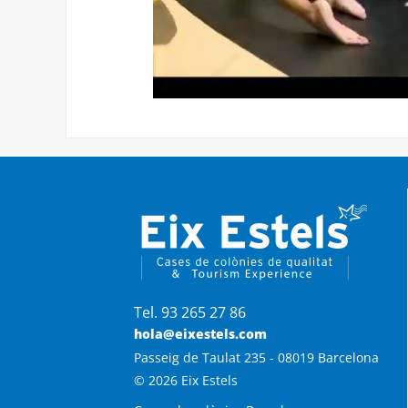
Tel. 93 265 27 86
hola@eixestels.com
Passeig de Taulat 235 - 08019 Barcelona
© 2026 Eix Estels