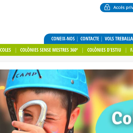
Accés pri
CONEIX-NOS
CONTACTE
VOLS TREBALL
SCOLES
COLÒNIES SENSE MESTRES 360º
COLÒNIES D'ESTIU
F