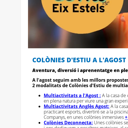
COLÒNIES D'ESTIU A L'AGOST
Aventura, diversió i aprenentatge en pl
A l'agost seguim amb les millors propostes
2 modalitats de Colònies d'Estiu de multia
Multiactivitats a l'Agost :
A la casa de 
en plena natura per viure una gran experi
Multiactivitats Anglès Agost:
A la casa
practicant esports, divertint-se a la piscin
Companys, en unes colònies inmersives
+
Colònies Deconnecta:
Unes colònies sen
i ens dediquem a nosaltres mateixos, al c