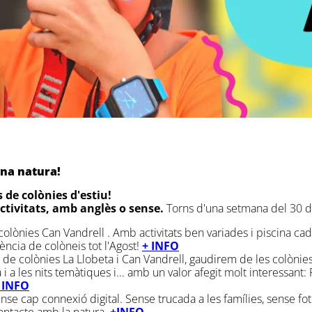
ena natura!
 de colònies d'estiu!
ctivitats, amb anglès o sense.
Torns d'una setmana del 30 de
colònies Can Vandrell . Amb activitats ben variades i piscina cad
ència de colòneis tot l'Agost!
+ INFO
 de colònies La Llobeta i Can Vandrell, gaudirem de les colònies 
a i a les nits temàtiques i... amb un valor afegit molt interessant:
 INFO
se cap connexió digital. Sense trucada a les famílies, sense fo
ontacte amb la natura.
+INFO