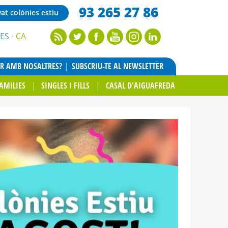
93 265 27 86
vat colònies estiu
ES
CA
AR AMB NOSALTRES?
SUBSCRIU-TE AL NEWSLETTER
AMILIES
SINGLES I FILLS
CASAL D'AIGUAFREDA