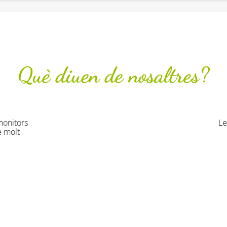
Què diuen de nosaltres?
iques han estat originals divertides i molt profitoses. Han gaud
Col·legi Virgen de la Salud