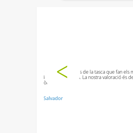
s
Les dinàm