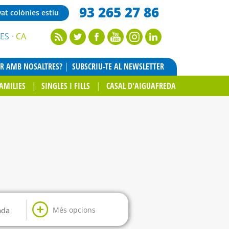
93 265 27 86
vat colònies estiu
ES
CA
AR AMB NOSALTRES?
SUBSCRIU-TE AL NEWSLETTER
AMILIES
SINGLES I FILLS
CASAL D'AIGUAFREDA
Més opcions