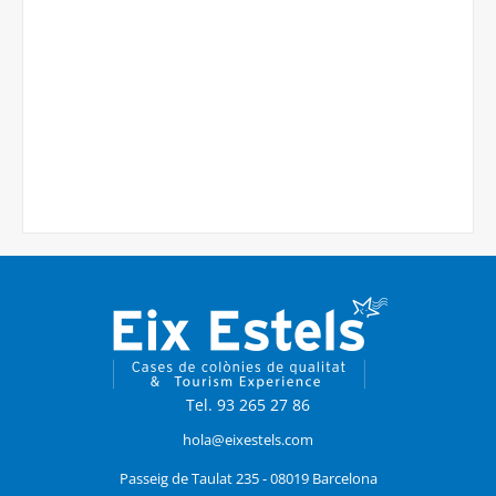
Tel. 93 265 27 86
hola@eixestels.com
Passeig de Taulat 235 - 08019 Barcelona