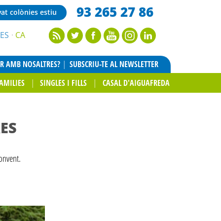
93 265 27 86
vat colònies estiu
ES
CA
AR AMB NOSALTRES?
SUBSCRIU-TE AL NEWSLETTER
AMILIES
SINGLES I FILLS
CASAL D'AIGUAFREDA
ES
convent.