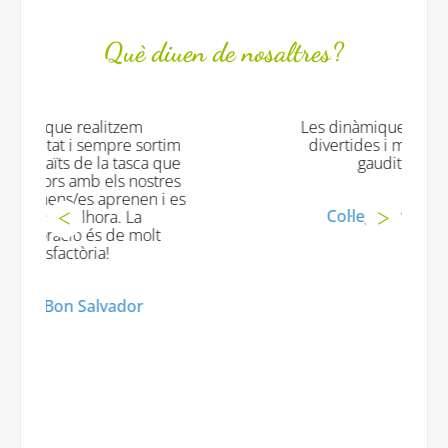
Què diuen de nosaltres?
Les dinàmiques han estat originals
tim
divertides i molt profitoses. Han
que
gaudit moooooolt!
res
 es
Col·legi Virgen de la Salud