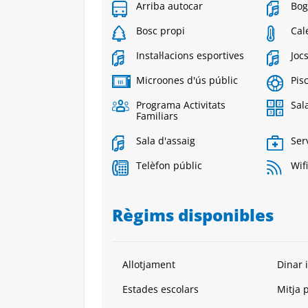
Arriba autocar
Bog
Bosc propi
Cal
Instal·lacions esportives
Joc
Microones d'ús públic
Pis
Programa Activitats
Sala
Familiars
Sala d'assaig
Ser
Telèfon públic
Wifi
Règims disponibles
Allotjament
Dinar i
Estades escolars
Mitja 