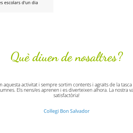
es escolars d'un dia
Què diuen de nosaltres?
ues han estat originals divertides i molt profitoses. Han gaudi
Col·legi Virgen de la Salud