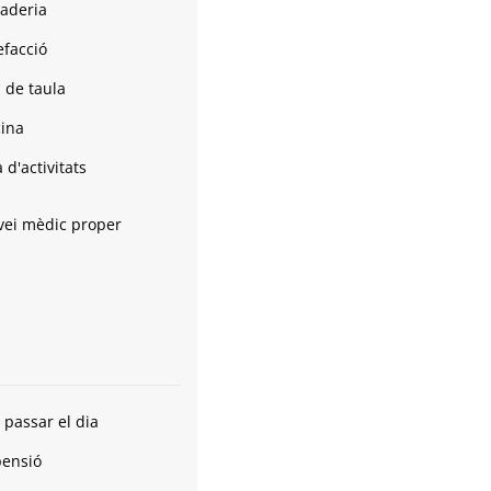
aderia
efacció
s de taula
cina
 d'activitats
vei mèdic proper
 passar el dia
pensió