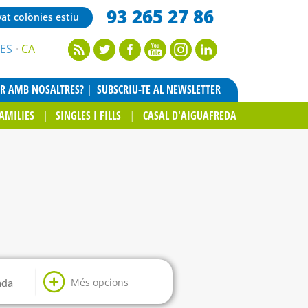
93 265 27 86
vat colònies estiu
ES
CA
AR AMB NOSALTRES?
SUBSCRIU-TE AL NEWSLETTER
AMILIES
SINGLES I FILLS
CASAL D'AIGUAFREDA
Més opcions