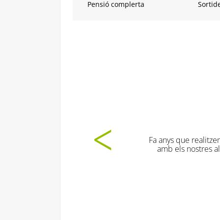
Pensió complerta
Sortid
Les dinàmiq