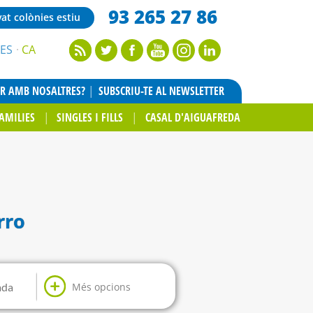
93 265 27 86
vat colònies estiu
ES
CA
AR AMB NOSALTRES?
SUBSCRIU-TE AL NEWSLETTER
AMILIES
SINGLES I FILLS
CASAL D'AIGUAFREDA
rro
Més opcions