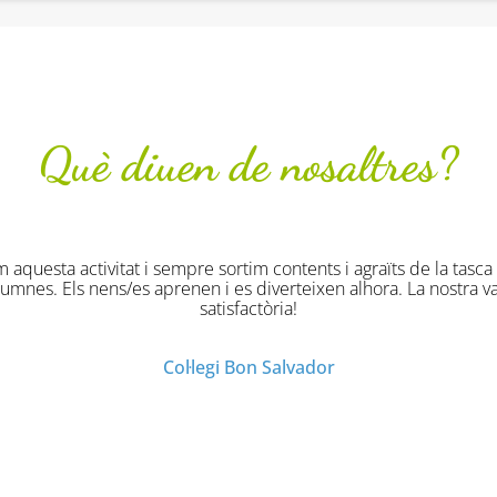
Què diuen de nosaltres?
itat i sempre sortim contents i agraïts de la tasca que fan els m
s/es aprenen i es diverteixen alhora. La nostra valoració és de
satisfactòria!
Col·legi Bon Salvador