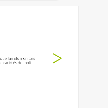
onitors
Les
 molt