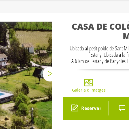
CASA DE COL
M
Ubicada al petit poble de Sant M
´Estany. Ubicada a la fi
A 6 km de l’estany de Banyoles i
Galeria d'imatges
Gal
Reservar