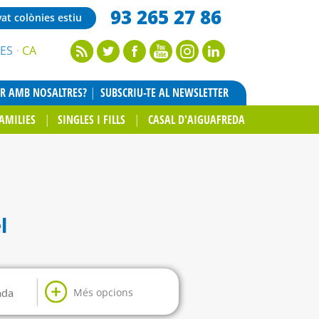
93 265 27 86
vat colònies estiu
ES
CA
AR AMB NOSALTRES?
SUBSCRIU-TE AL NEWSLETTER
AMILIES
SINGLES I FILLS
CASAL D'AIGUAFREDA
l
Més opcions