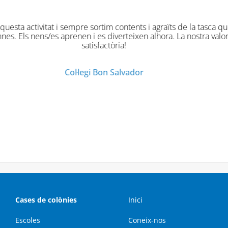
ues han estat originals divertides i molt profitoses. Han gaudi
Col·legi Virgen de la Salud
Cases de colònies
Inici
Escoles
Coneix-nos