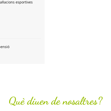
tal·lacions esportives
pensió
Què diuen de nosaltres?