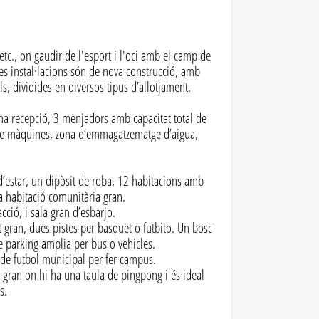
tc., on gaudir de l'esport i l'oci amb el camp de
eves instal·lacions són de nova construcció, amb
ls, dividides en diversos tipus d’allotjament.
na recepció, 3 menjadors amb capacitat total de
de màquines, zona d’emmagatzematge d’aigua,
d’estar, un dipòsit de roba, 12 habitacions amb
 habitació comunitària gran.
cció, i sala gran d’esbarjo.
 gran, dues pistes per basquet o futbito. Un bosc
de parking amplia per bus o vehicles.
p de futbol municipal per fer campus.
gran on hi ha una taula de pingpong i és ideal
s.