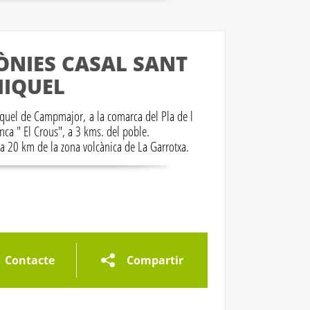
ÒNIES CASAL SANT
IQUEL
iquel de Campmajor, a la comarca del Pla de l
nca " El Crous", a 3 kms. del poble.
 a 20 km de la zona volcànica de La Garrotxa.
eria d'imatges
Galeria d'imatges
Galeria d'imatges
Contacte
Compartir