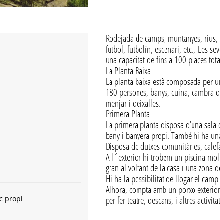
Rodejada de camps, muntanyes, rius, e
futbol, futbolín, escenari, etc., Les s
una capacitat de fins a 100 places tota
La Planta Baixa
La planta baixa està composada per u
180 persones, banys, cuina, cambra 
menjar i deixalles.
Primera Planta
La primera planta disposa d’una sala 
bany i banyera propi. També hi ha una
Disposa de dutxes comunitàries, calefa
A l´exterior hi trobem un piscina molt
gran al voltant de la casa i una zona 
Hi ha la possibilitat de llogar el cam
Alhora, compta amb un porxo exterior 
per fer teatre, descans, i altres activitat
c propi