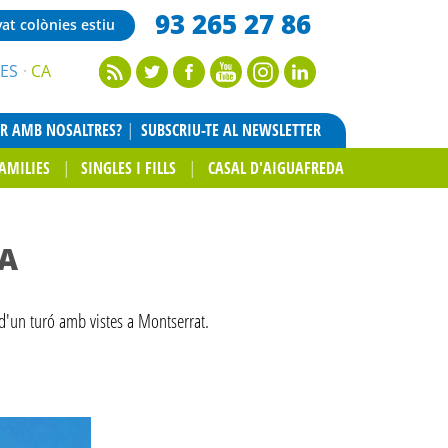
93 265 27 86
vat colònies estiu
ES
CA
AR AMB NOSALTRES?
SUBSCRIU-TE AL NEWSLETTER
AMILIES
SINGLES I FILLS
CASAL D'AIGUAFREDA
TA
 d'un turó amb vistes a Montserrat.