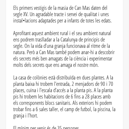
Els primers vestigis de la masia de Can Mas daten del
segle XV. Un agradable tracte i servei de qualitat i unes
instal•lacions adaptades per a infants de totes les edats.
Aprofitant aquest ambient rural i el seu ambient natural
ens podrem traslladar a la Catalunya de principis de
segle. On la vida d’una granja funcionava al ritme de la
natura. Però a Can Mas també podem anar-hi a descobrir
els secrets més ben amagats de la ciència i experimentar
molts dels secrets que ens amaga el nostre món.
La casa de colònies està distribuïda en dues plantes. A la
planta baixa hi trobem l’entrada, 2 menjadors de 90 i 70
places, cuina i l’escala d’accés a la planta pis. A la planta
pis hi trobem les habitacions de 6 fins a 28 places amb
els corresponents blocs sanitaris. Als exteriors hi podem
trobar fins a 6 sales taller, el camp de futbol, la piscina, la
granja i l’hort.
El mínim per venir és de 35 persones