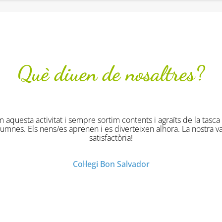
Què diuen de nosaltres?
i agraïts de la tasca que fan els monitors
alhora. La nostra valoració és de molt