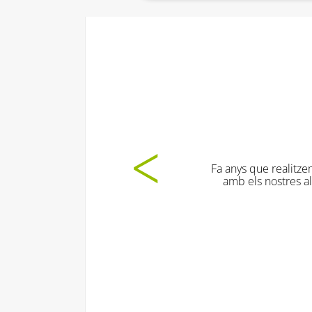
Fa anys que realitzem aquesta activitat i sempre sortim contents 
amb els nostres alumnes. Els nens/es aprenen i es diverteixen 
satisfactòria!
Col·legi Bon Salvador