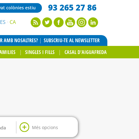
93 265 27 86
vat colònies estiu
ES
CA
AR AMB NOSALTRES?
SUBSCRIU-TE AL NEWSLETTER
AMILIES
SINGLES I FILLS
CASAL D'AIGUAFREDA
Més opcions