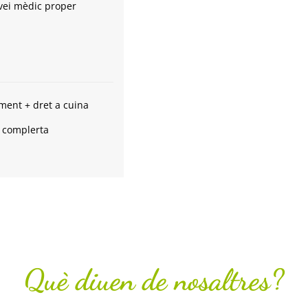
vei mèdic proper
ament + dret a cuina
 complerta
Què diuen de nosaltres?