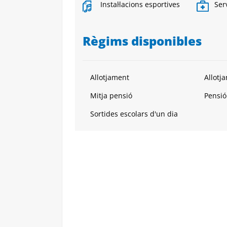
Instal·lacions esportives
Ser
Règims disponibles
Allotjament
Allotj
Mitja pensió
Pensió
Sortides escolars d'un dia