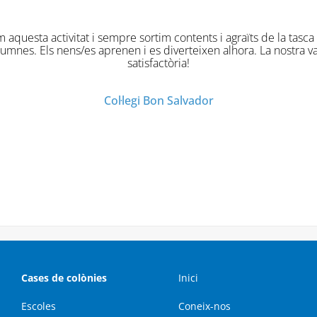
ues han estat originals divertides i molt profitoses. Han gaudi
Col·legi Virgen de la Salud
Cases de colònies
Inici
Escoles
Coneix-nos