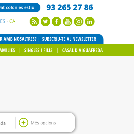
93 265 27 86
vat colònies estiu
ES
CA
AR AMB NOSALTRES?
SUBSCRIU-TE AL NEWSLETTER
AMILIES
SINGLES I FILLS
CASAL D'AIGUAFREDA
Més opcions