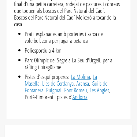
final d'una petita carretera, rodejat de pastures i conreus
que toquen als boscos del Parc Natural del Cadí.
Boscos del Parc Natural del Cadí-Moixeró a tocar de la
casa.
Prat i esplanades amb porteries i xarxa de
voleibol, zona per jugar a petanca
Poliesportiu a 4 km
Parc Olímpic del Segre a La Seu d'Urgell, per a
ràfting i piragüisme
Pistes d'esquí properes:
La Molina
,
La
Masella
,
Lles de Cerdanya
,
Aransa
,
Guils de
Fontanera
,
Puigmal
,
Font Romeu
,
Les Angles
,
Porté-Pimorent i pistes d'
Andorra