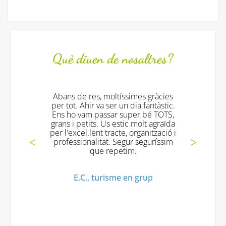
Què diuen de nosaltres?
e res, moltíssimes gràcies
Tot fantástic!!!! e
 Ahir va ser un dia fantàstic.
excelents!! i torna
vam passar super bé TOTS,
gràcies!
petits. Us estic molt agraïda
el.lent tracte, organització i
Mª Jesus V., Turi
ionalitat. Segur seguríssim
que repetim.
.C., turisme en grup