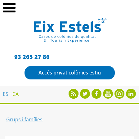
93 265 27 86
Accés privat colònies estiu
ES
CA
Grups i famílies