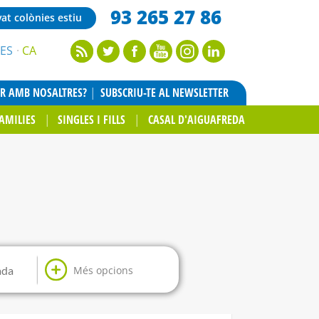
93 265 27 86
vat colònies estiu
ES
CA
AR AMB NOSALTRES?
SUBSCRIU-TE AL NEWSLETTER
AMILIES
SINGLES I FILLS
CASAL D'AIGUAFREDA
Més opcions