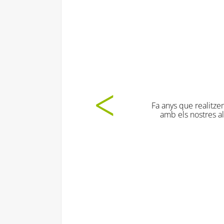
Fa anys que realitzem aquesta activitat i sempre sortim contents 
amb els nostres alumnes. Els nens/es aprenen i es diverteixen 
satisfactòria!
Col·legi Bon Salvador