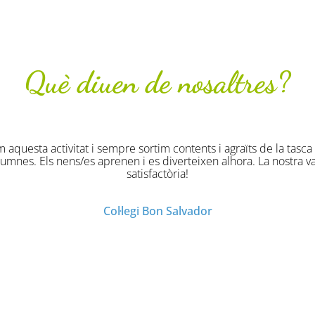
Què diuen de nosaltres?
i agraïts de la tasca que fan els monitors
alhora. La nostra valoració és de molt