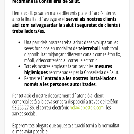
recomana la Conselleria de Salut.
Hem decidit posar en marxa diferents plans d´acció interns
amb la finalitat d´assegurar el
servei als nostres clients
així com salvaguardar la salut i seguretat de clients i
treballadors/es.
Una part dels nostres treballadors desenvoluparan les
seves funcions en modalitat de
teletreball
, amb total
disponibilitat mitjançant diferents canals com telèfon fix,
mòbil, videoconferència i correu electrònic.
Tots els nostres empleats faran servir les
mesures
higièniques
recomanades per la Conselleria de Salut.
Permetre l´
entrada a les nostres instal·lacions
només a les persones autoritzades
.
Per tot això el nostre departament d´atenció al client i
comercial està a la seva sencera disposició a través del telèfon
93 265 27 86, el correu electrònic
hola@eixestels.com
i les
xarxes socials.
Esperem tots plegats que aquesta situació torni a la normalitat
el més aviat possible.