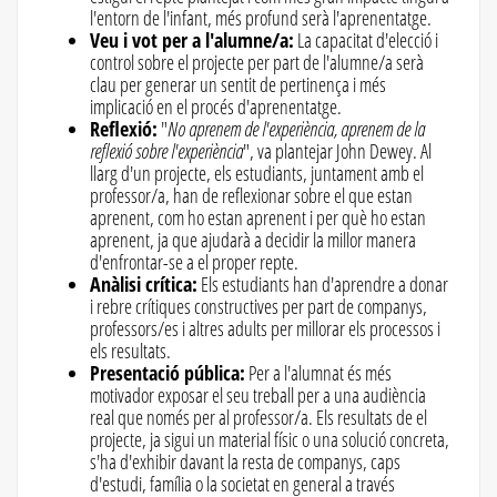
l'entorn de l'infant, més profund serà l'aprenentatge.
Veu i vot per a l'alumne/a:
La capacitat d'elecció i
control sobre el projecte per part de l'alumne/a serà
clau per generar un sentit de pertinença i més
implicació en el procés d'aprenentatge.
Reflexió:
"
No aprenem de l'experiència, aprenem de la
reflexió sobre l'experiència
", va plantejar John Dewey. Al
llarg d'un projecte, els estudiants, juntament amb el
professor/a, han de reflexionar sobre el que estan
aprenent, com ho estan aprenent i per què ho estan
aprenent, ja que ajudarà a decidir la millor manera
d'enfrontar-se a el proper repte.
Anàlisi crítica:
Els estudiants han d'aprendre a donar
i rebre crítiques constructives per part de companys,
professors/es i altres adults per millorar els processos i
els resultats.
Presentació pública:
Per a l'alumnat és més
motivador exposar el seu treball per a una audiència
real que només per al professor/a. Els resultats de el
projecte, ja sigui un material físic o una solució concreta,
s'ha d'exhibir davant la resta de companys, caps
d'estudi, família o la societat en general a través