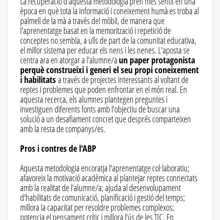
La recuperació d'aquesta metodologia pren més sentit en una
època en què tota la informació i coneixement humà es troba al
palmell de la mà a través del mòbil, de manera que
l'aprenentatge basat en la memorització i repetició de
conceptes no sembla, a ulls de part de la comunitat educativa,
el millor sistema per educar els nens i les nenes. L'aposta se
centra ara en atorgar a l'alumne/a
un paper protagonista
perquè construeixi i generi el seu propi coneixement
i habilitats
a través de projectes interessants al voltant de
reptes i problemes que poden enfrontar en el món real. En
aquesta recerca, els alumnes plantegen preguntes i
investiguen diferents fonts amb l'objectiu de buscar una
solució a un desafiament concret que després comparteixen
amb la resta de companys/es.
Pros i contres de l'ABP
Aquesta metodologia encoratja l'aprenentatge col·laboratiu;
afavoreix la motivació acadèmica al plantejar reptes connectats
amb la realitat de l'alumne/a; ajuda al desenvolupament
d'habilitats de comunicació, planificació i gestió del temps;
millora la capacitat per resoldre problemes complexos;
potencia el pensament crític i millora l'ús de les TIC. En