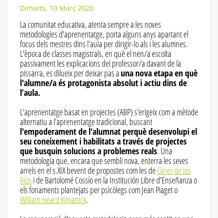
Dimarts, 10 Març 2020
La comunitat educativa, atenta sempre a les noves
metodologies d'aprenentatge, porta alguns anys apartant el
focus dels mestres dins l'aula per dirigir-lo als i les alumnes.
L'època de classes magistrals, en què el nen/a escolta
passivament les explicacions del professor/a davant de la
pissarra, es dilueix per deixar pas a
una nova etapa en què
l'alumne/a és protagonista absolut i actiu dins de
l’aula.
L'aprenentatge basat en projectes (ABP) s'erigeix ​​com a mètode
alternatiu a l'aprenentatge tradicional, buscant
l'empoderament de l'alumnat perquè desenvolupi el
seu coneixement i habilitats a través de projectes
que busquin solucions a problemes reals
. Una
metodologia que, encara que sembli nova, enterra les seves
arrels en el s.XIX bevent de propostes com les de
Giner de los
Ríos
i de Bartolomé Cossío en la Institución Libre d’Enseñanza o
els fonaments plantejats per psicòlegs com Jean Piaget o
William Heard Kilpatrick
.