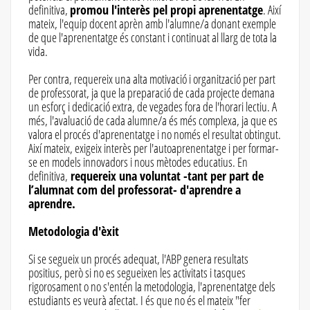
definitiva,
promou l'interès pel propi aprenentatge
. Així
mateix, l'equip docent aprèn amb l'alumne/a donant exemple
de que l'aprenentatge és constant i continuat al llarg de tota la
vida.
Per contra, requereix una alta motivació i organització per part
de professorat, ja que la preparació de cada projecte demana
un esforç i dedicació extra, de vegades fora de l'horari lectiu. A
més, l'avaluació de cada alumne/a és més complexa, ja que es
valora el procés d'aprenentatge i no només el resultat obtingut.
Així mateix, exigeix ​​interès per l'autoaprenentatge i per formar-
se en models innovadors i nous mètodes educatius. En
definitiva,
requereix una voluntat -tant per part de
l’alumnat com del professorat- d'aprendre a
aprendre.
Metodologia d'èxit
Si se segueix un procés adequat, l'ABP genera resultats
positius, però si no es segueixen les activitats i tasques
rigorosament o no s'entén la metodologia, l'aprenentatge dels
estudiants es veurà afectat. I és que no és el mateix "fer