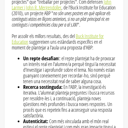
projectes" que "treballar per projectes". Com defensen
John
Larmer i John R. Mergendoller
, de l'Buck Institute for Education
(2010), un projecte ABP "
no són unes postres en què aplicar els
continguts vistos en lliçons anteriors, si no un plat principal ric en
continguts i competències clau per a al s.XXI
".
Per assolir els millors resultats, des del
Buck Institute for
Education
suggereixen uns estàndards específics en el
moment de plantejar a l'aula una proposta d'ABP:
Un repte desafian
t: el repte plantejat ha de provocar
un interès real en l'alumne/a perquè tingui la necessitat
d'investigar i aprofundir sobre el tema. No només estan
guanyant coneixement per recordar-ho, sinó perquè
tenen una necessitat real de saber alguna cosa.
Recerca sostinguda:
En l'ABP, la investigació és
iterativa. L'alumnat planteja preguntes i busca recursos
per resoldre-les i, a continuació, planteja noves
qüestions més profundes i busca noves respostes. Un
procés que es repeteix fins a aconseguir una resposta
satisfactòria.
Autenticitat:
Com més vinculada amb el món real
estigui el repte plantejat i com més gran impacte tingui a