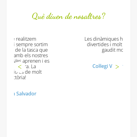
Què diuen de nosaltres?
Les dinàmiques han estat originals
im
divertides i molt profitoses. Han
ue
gaudit moooooolt!
es
es
Col·legi Virgen de la Salud