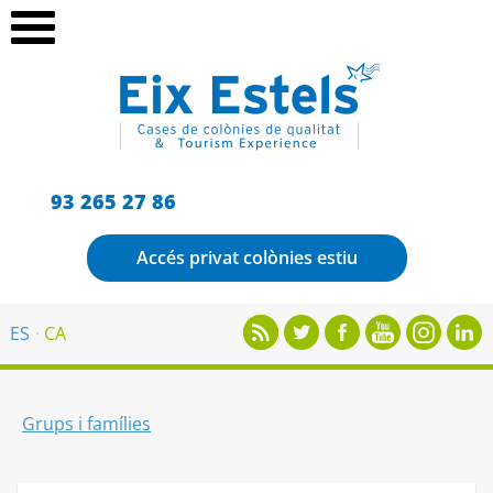
93 265 27 86
Accés privat colònies estiu
ES
CA
Grups i famílies