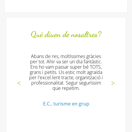
Què diuen de nosaltres?
Abans de res, moltíssimes gràcies
To
per tot. Ahir va ser un dia fantàstic.
exce
Ens ho vam passar super bé TOTS,
grans i petits. Us estic molt agraïda
per l'excel.lent tracte, organització i
Mª 
professionalitat. Segur seguríssim
que repetim.
E.C., turisme en grup