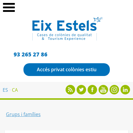
93 265 27 86
Accés privat colònies estiu
ES
CA
Grups i famílies