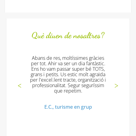
Què diuen de nosaltres?
ssimes gràcies
Tot fantástic!!!! els monitors
un dia fantàstic.
excelents!! i tornarem!! moltes
super bé TOTS,
gràcies!!
tic molt agraïda
e, organització i
Mª Jesus V., Turisme en grup
egur seguríssim
tim.
 en grup