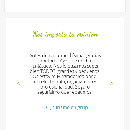
Nos importa tu opinión
e nada, muchísimas gracias
Todo fantástico !!!!
 todo. Ayer fue un día
excelentes !! y vo
tico. Nos lo pasamos super
muchas graci
DOS, grandes y pequeños.
oy muy agradecida por el
Mª Jesus V., Turi
ente trato, organización y
ofesionalidad. Seguro
urísimo que repetimos.
.C., turisme en grup