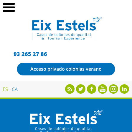
93 265 27 86
Acceso privado colonias verano
ES
CA