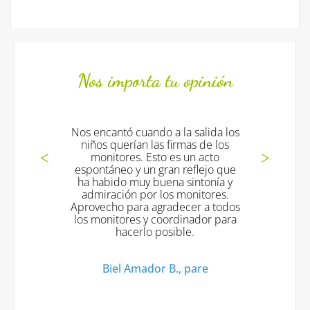
Nos importa tu opinión
 cuando a la salida los
Desde Mallorca, gracias
rían las firmas de los
Luciana vino muy conte
es. Esto es un acto
muchas ganas de vol
 y un gran reflejo que
saludo. Gracias
 muy buena sintonía y
ón por los monitores.
Padres de Luciana, c
para agradecer a todos
estiu
res y coordinador para
cerlo posible.
 Amador B., pare