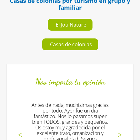
Casas de colonias por turismo en grupo y
familiar
El Jou Nature
Casas de colonias
Nos importa tu opinión
, muchísimas gracias
Todo fantástico !!!! los mo
 Ayer fue un día
excelentes !! y volveremo
os lo pasamos super
muchas gracias !!
randes y pequeños.
 agradecida por el
Mª Jesus V., Turisme en
ato, organización y
nalidad. Seguro