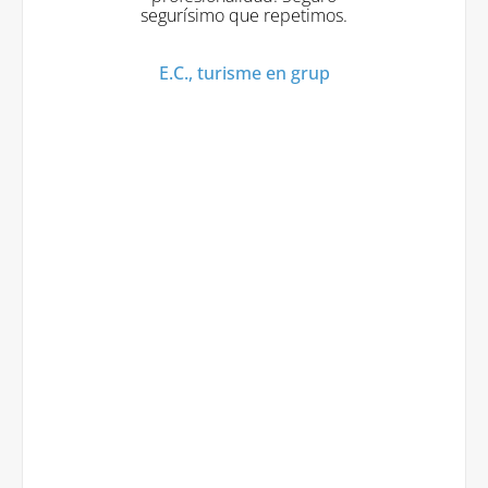
o que repetimos.
urisme en grup