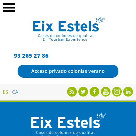
93 265 27 86
Acceso privado colonias verano
ES
CA