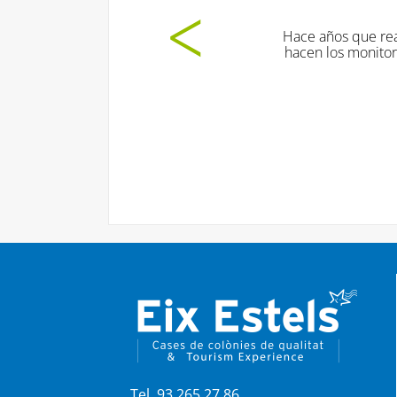
Hace años que realizamos esta actividad y siempre salimos co
hacen los monitores con nuestros alumnos. Los niños / as apr
Nuestra valoración es ¡muy satis
Col·legi Bon Salvador
Tel. 93 265 27 86