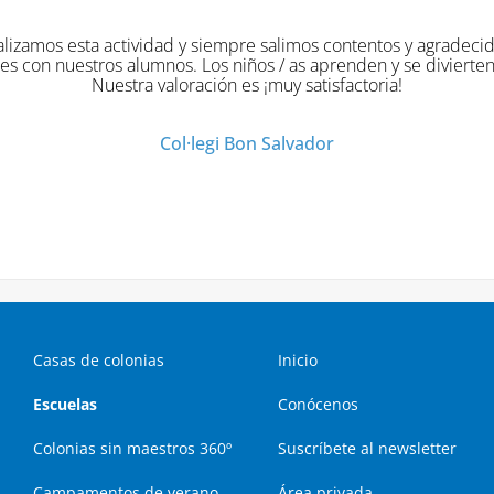
ntentos y agradecidos de la labor que
enden y se divierten al mismo tiempo.
factoria!
Casas de colonias
Inicio
Escuelas
Conócenos
Colonias sin maestros 360º
Suscríbete al newsletter
Campamentos de verano
Área privada