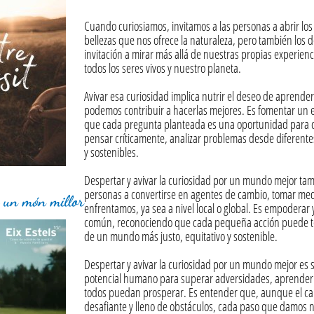
Cuando curiosiamos, invitamos a las personas a abrir los
bellezas que nos ofrece la naturaleza, pero también los
invitación a mirar más allá de nuestras propias experien
todos los seres vivos y nuestro planeta.
Avivar esa curiosidad implica nutrir el deseo de aprend
podemos contribuir a hacerlas mejores. Es fomentar un e
que cada pregunta planteada es una oportunidad para cre
pensar críticamente, analizar problemas desde diferente
y sostenibles.
Despertar y avivar la curiosidad por un mundo mejor tambi
personas a convertirse en agentes de cambio, tomar med
r un món millor
enfrentamos, ya sea a nivel local o global. Es empoderar
común, reconociendo que cada pequeña acción puede tene
de un mundo más justo, equitativo y sostenible.
Despertar y avivar la curiosidad por un mundo mejor es s
potencial humano para superar adversidades, aprender d
todos puedan prosperar. Es entender que, aunque el c
desafiante y lleno de obstáculos, cada paso que damos 