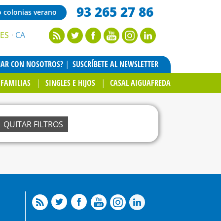
93 265 27 86
o colonias verano
ES
CA
JAR CON NOSOTROS?
SUSCRÍBETE AL NEWSLETTER
FAMILIAS
SINGLES E HIJOS
CASAL AIGUAFREDA
QUITAR FILTROS