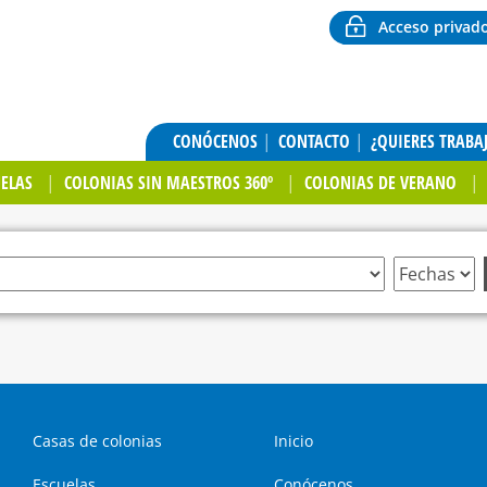
Acceso privad
CONÓCENOS
CONTACTO
¿QUIERES TRABA
UELAS
COLONIAS SIN MAESTROS 360º
COLONIAS DE VERANO
Casas de colonias
Inicio
Escuelas
Conócenos