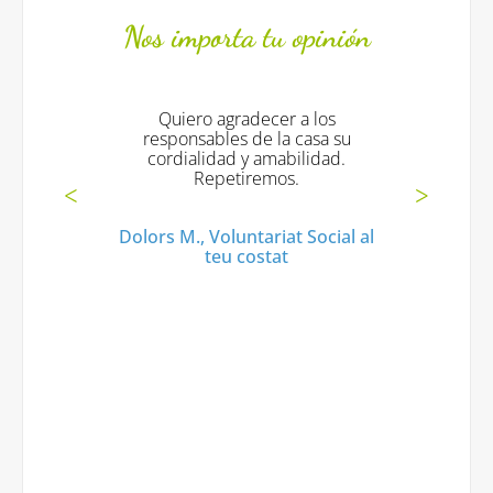
Nos importa tu opinión
Quiero agradecer a los
La estancia ha id
responsables de la casa su
la dirección de 
cordialidad y amabilidad.
dado respuesta y
Repetiremos.
las cuestiones y
necesitado. La c
a los años anteri
ors M., Voluntariat Social al
mucho. Los prod
teu costat
de proximidad 
torta, etc. ha
positivamente.
comentado han si
del desayuno (
industrial) per
por la cantida
somos y el pre
persona, son 
adecuan. Por lo
sido valo
satisfact