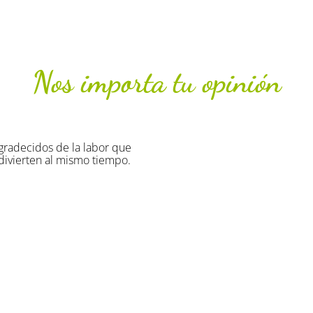
Nos importa tu opinión
cas han sido originales divertidas y muy provechosas. ¡Han di
Col·legi Virgen de la Salud