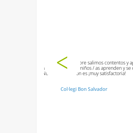
e
Las dinámi
.