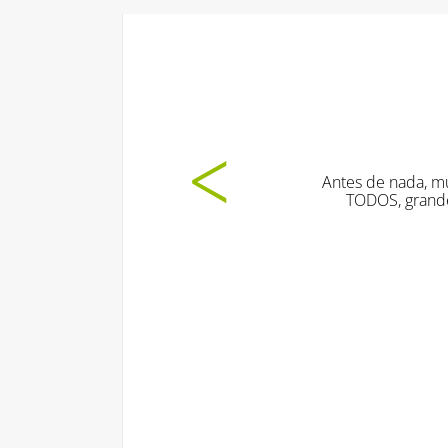
Antes de nada, muchísimas gracias por todo. Ayer 
TODOS, grandes y pequeños. Os estoy muy agrad
profesionalidad. Seguro s
E.C., turis