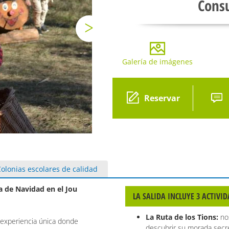
Consu
Galería de imágenes
Gale
Reservar
olonias escolares de calidad
a de Navidad en el Jou
LA SALIDA INCLUYE 3 ACTIVI
La Ruta de los Tions:
no
 experiencia única donde
descubrir su morada secre