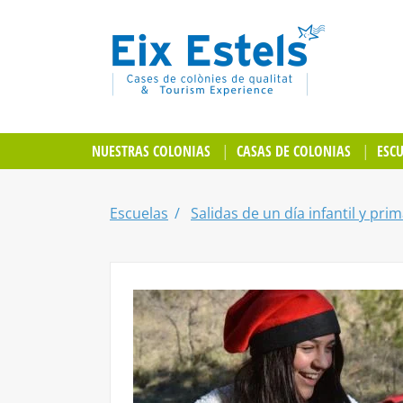
NUESTRAS COLONIAS
CASAS DE COLONIAS
ESC
Escuelas
Salidas de un día infantil y prim