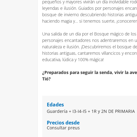
pequeños y mayores vivirán un día inolvidable ro
leyendas e ilusión. Guiados por personajes encan
bosque de invierno descubriendo historias antigu
haciendo magia y… si tenemos suerte, ¡conocerem
Una salida de un día por el Bosque mágico de los
personajes encantadores nos adentraremos en un
naturaleza e ilusión. ¡Descubriremos el bosque d
historias antiguas, cantaremos villancicos y encon
educativa, lúdica y 100% mágica!
¿Preparados para seguir la senda, vivir la av
Tió?
Edades
Guardería + I3-I4-I5 + 1R y 2N DE PRIMARIA
Precios desde
Consultar preus