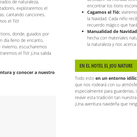
deados de naturaleza,
encontrar los tions escon
tadores, exploraremos el
Cagamos el Tió:
viviremo
as, cantando canciones,
la Navidad. Cada niño reci
os el Tió!
recuerdo mágico que hará b
Manualidad de Navida
 tions, donde, guiados por
hecha con materiales natu
 día lleno de encanto,
la naturaleza y nos acerca
e invierno, escucharemos
traremos el Tió! ¡Una salida
EN EL HOTEL EL JOU NATURE
entura y conocer a nuestro
Todo esto
en un entorno idíli
que nos rodeará con su atmósfe
especialmente para guarderías, in
revivir esta tradición tan nuestr
¡Una aventura navideña que ning