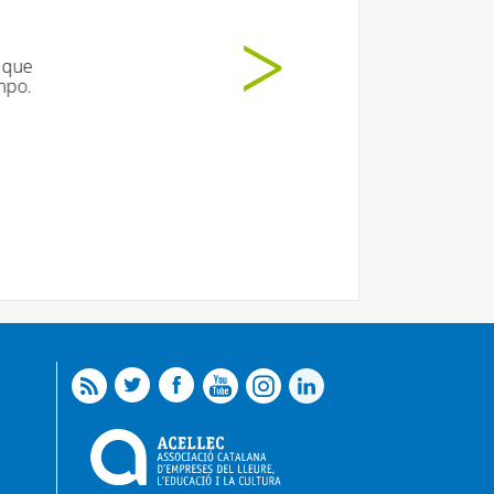
tado muuuucho!