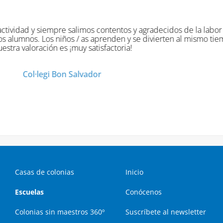
 han sido originales divertidas y muy provechosas. ¡Han disfru
Col·legi Virgen de la Salud
Casas de colonias
Inicio
Escuelas
Conócenos
Colonias sin maestros 360º
Suscríbete al newsletter