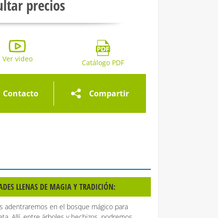
ltar precios
ría de imágenes
Ver video
Galería de imágenes
Galería de imágen
Catálogo PDF
Contacto
Compartir
DADES LLENAS DE MAGIA Y TRADICIÓN:
s adentraremos en el bosque mágico para
ta. Allí, entre árboles y hechizos, podremos