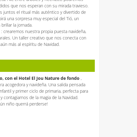
didos que nos esperan con su mirada travieso.
s juntos el ritual más auténtico y divertido de
birá una sorpresa muy especial del Tió, un
rillar la jornada.
d
: crearemos nuestra propia puesta navideña,
rales. Un taller creativo que nos conecta con
 aún más al espíritu de Navidad.
co, con el Hotel El Jou Nature de fondo
,
ra acogedora y navideña. Una salida pensada
fantil y primer ciclo de primaria, perfecta para
a y contagiarnos de la magia de la Navidad.
ún niño querrá perderse!