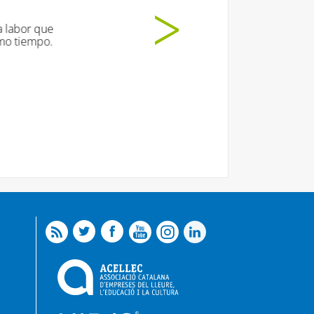
provechosas. ¡Han disfrutado muuuucho!
a Salud