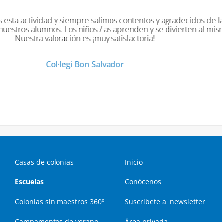
Las dinámicas han sido originales divertidas y muy 
Col·legi Virgen de l
Casas de colonias
Inicio
Escuelas
Conócenos
Colonias sin maestros 360º
Suscríbete al newsletter
Campamentos de verano
Área privada