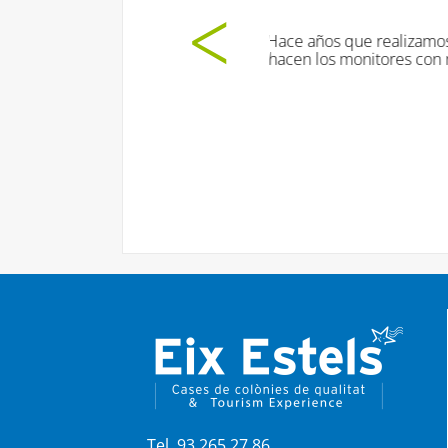
cidos de la labor que
rten al mismo tiempo.
Tel. 93 265 27 86