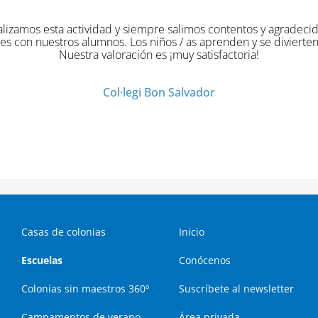
 esta actividad y siempre salimos contentos y agradecidos de l
nuestros alumnos. Los niños / as aprenden y se divierten al mi
Nuestra valoración es ¡muy satisfactoria!
Col·legi Bon Salvador
Casas de colonias
Inicio
Escuelas
Conócenos
Colonias sin maestros 360º
Suscríbete al newsletter
Campamentos de verano
Área privada