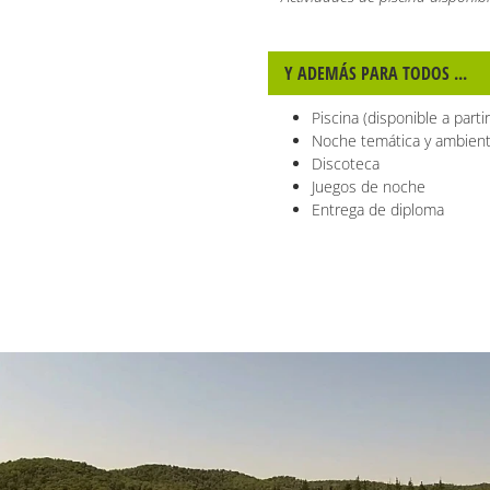
Y ADEMÁS PARA TODOS ...
Piscina (disponible a parti
Noche temática y ambien
Discoteca
Juegos de noche
Entrega de diploma