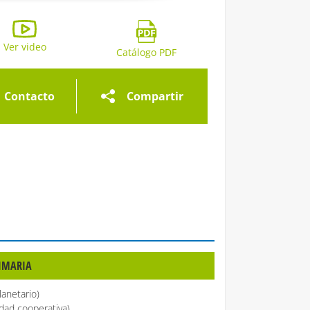
ría de imágenes
Ver video
Galería de imágenes
Galería de imágen
Catálogo PDF
Contacto
Compartir
RIMARIA
lanetario)
idad cooperativa)