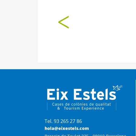
Ha sido un fin de s
casa inmejor
Tel. 93 265 27 86
hola@eixestels.com