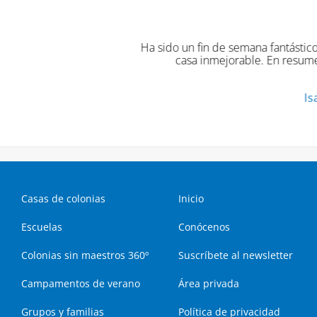
emana fantástico, la casa preciosa, los monitores espectaculares
able. En resumen, ha sido fantástico el poder pasar estos días a
Isabel D., AMPA ESCOLA L'ALZINA
Casas de colonias
Inicio
Escuelas
Conócenos
Colonias sin maestros 360º
Suscríbete al newsletter
Campamentos de verano
Área privada
Grupos y familias
Política de privacidad