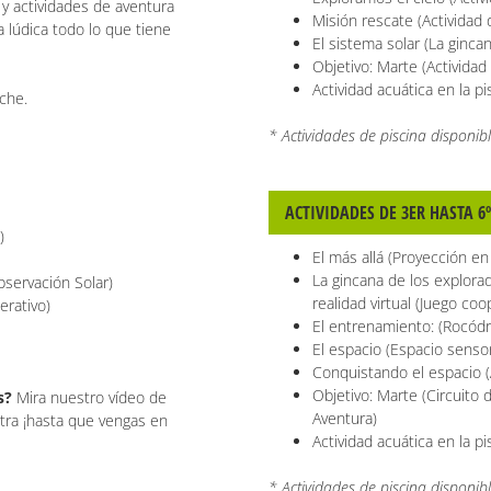
 y actividades de aventura
Misión rescate (Actividad 
 lúdica todo lo que tiene
El sistema solar (La ginca
Objetivo: Marte (Actividad
Actividad acuática en la pi
che.
* Actividades de piscina disponibl
ACTIVIDADES DE 3ER HASTA 6
)
El más allá (Proyección en
La gincana de los explora
bservación Solar)
realidad virtual (Juego coo
erativo)
El entrenamiento: (Rocódro
El espacio (Espacio sensor
Conquistando el espacio (
Objetivo: Marte (Circuito 
as?
Mira nuestro vídeo de
Aventura)
ra ¡hasta que vengas en
Actividad acuática en la pi
* Actividades de piscina disponibl