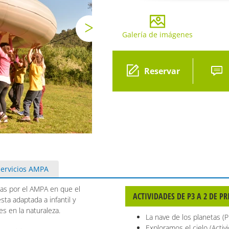
Galería de imágenes
Gale
Reservar
Servicios AMPA
as por el AMPA en que el
ACTIVIDADES DE P3 A 2 DE P
ta adaptada a infantil y
es en la naturaleza.
La nave de los planetas (P
Exploramos el cielo (Activ