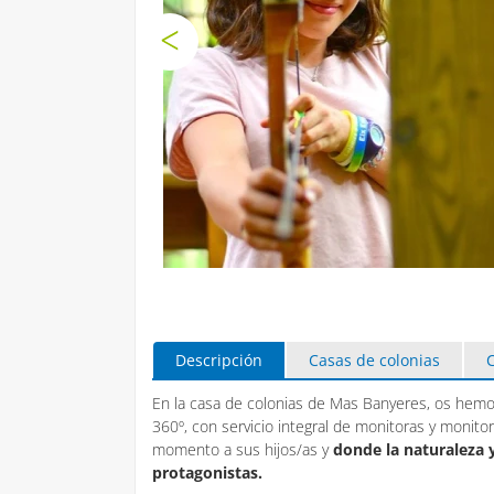
Descripción
Casas de colonias
C
En la casa de colonias de Mas Banyeres, os hem
360º, con servicio integral de monitoras y monito
momento a sus hijos/as y
donde la naturaleza y
protagonistas.