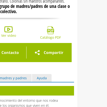
erano. Colonias sin maestros acompañantes.
 grupo de madres/padres de una clase o
colectivo.
ría de imágenes
Ver video
Galería de imágenes
Galería de imágen
Catálogo PDF
Contacto
Compartir
 madres y padres
Ayuda
nocimiento del entorno que nos rodea
e los organismos que viven en él.