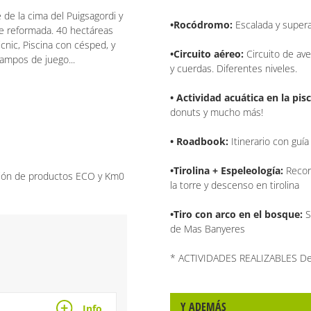
e de la cima del Puigsagordi y
•Rocódromo:
Escalada y supera
te reformada. 40 hectáreas
cnic, Piscina con césped, y
•Circuito aéreo:
Circuito de ave
campos de juego...
y cuerdas. Diferentes niveles.
• Actividad acuática en la pisc
donuts y mucho más!
• Roadbook:
Itinerario con guía
•Tirolina + Espeleología:
Recor
cción de productos ECO y Km0
la torre y descenso en tirolina
•Tiro con arco en el bosque:
S
de Mas Banyeres
* ACTIVIDADES REALIZABLES Del
Y ADEMÁS
Info