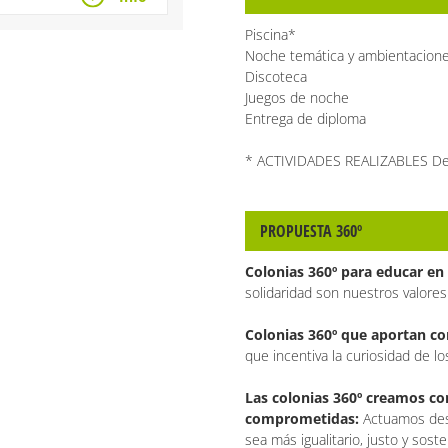
Piscina*
Noche temática y ambientacion
Discoteca
Juegos de noche
Entrega de diploma
* ACTIVIDADES REALIZABLES Del
PROPUESTA 360º
Colonias 360º para educar en 
solidaridad son nuestros valores
Colonias 360º que aportan c
que incentiva la curiosidad de l
Las colonias 360º creamos c
comprometidas:
Actuamos des
sea más igualitario, justo y soste