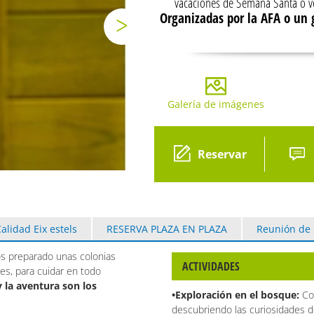
vacaciones de Semana Santa o v
Organizadas por la AFA o un
Galería de imágenes
Gale
Reservar
alidad Eix estels
RESERVA PLAZA EN PLAZA
Reunión de
os preparado unas colonias
ACTIVIDADES
res, para cuidar en todo
 la aventura son los
•Exploración en el bosque:
Co
descubriendo las curiosidades d