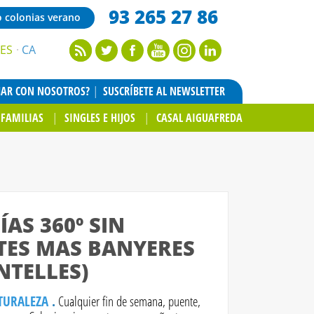
93 265 27 86
o colonias verano
ES
CA
JAR CON NOSOTROS?
SUSCRÍBETE AL NEWSLETTER
FAMILIAS
SINGLES E HIJOS
CASAL AIGUAFREDA
AS 360º SIN
ES MAS BANYERES
NTELLES)
ATURALEZA
.
Cualquier fin de semana, puente,