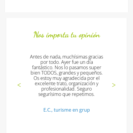
Nos importa tu opinión
Antes de nada, muchísimas gracias
Todo fantást
por todo. Ayer fue un día
excelentes
fantástico. Nos lo pasamos super
much
bien TODOS, grandes y pequeños.
Os estoy muy agradecida por el
Mª Jesus V
excelente trato, organización y
profesionalidad. Seguro
segurísimo que repetimos.
E.C., turisme en grup