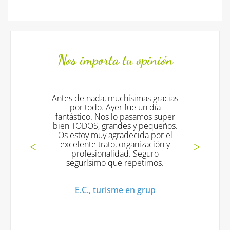
Nos importa tu opinión
e nada, muchísimas gracias
Todo fantástico !!!!
 todo. Ayer fue un día
excelentes !! y vo
tico. Nos lo pasamos super
muchas graci
DOS, grandes y pequeños.
oy muy agradecida por el
Mª Jesus V., Turi
ente trato, organización y
ofesionalidad. Seguro
urísimo que repetimos.
.C., turisme en grup