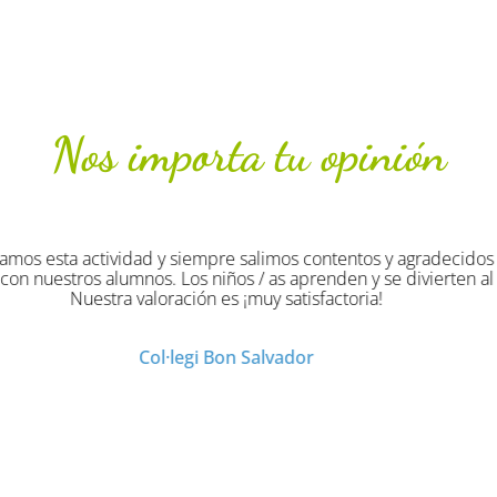
Nos importa tu opinión
 han sido originales divertidas y muy provechosas. ¡Han disfru
Col·legi Virgen de la Salud