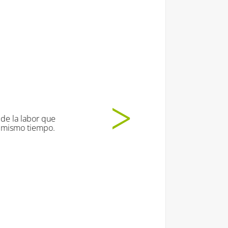
tado muuuucho!