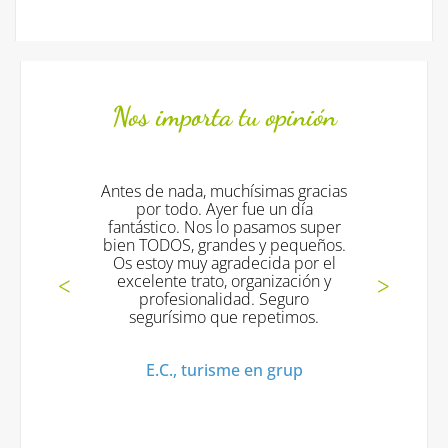
Nos importa tu opinión
, muchísimas gracias
Todo fantástico !!!! los mo
 Ayer fue un día
excelentes !! y volveremo
os lo pasamos super
muchas gracias !!
randes y pequeños.
 agradecida por el
Mª Jesus V., Turisme en
ato, organización y
nalidad. Seguro
o que repetimos.
urisme en grup