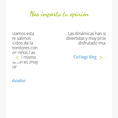
Nos importa tu opinión
Las dinámicas han sido originales
divertidas y muy provechosas. ¡Han
disfrutado muuuucho!
on
s
Col·legi Virgen de la Salud
o
uy