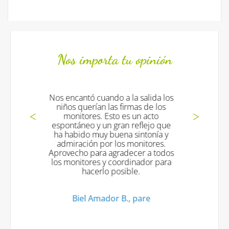
Nos importa tu opinión
o a la salida los
Desde Mallorca, gracias por t
as firmas de los
Luciana vino muy contenta y 
to es un acto
muchas ganas de volver. U
gran reflejo que
saludo. Gracias.
uena sintonía y
 los monitores.
Padres de Luciana, colòni
gradecer a todos
estiu
coordinador para
posible.
r B., pare