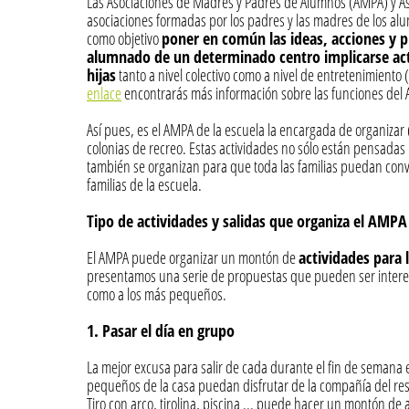
Las Asociaciones de Madres y Padres de Alumnos (AMPA) y As
asociaciones formadas por los padres y las madres de los al
como objetivo
poner en común las ideas, acciones y pr
alumnado de un determinado centro implicarse act
hijas
tanto a nivel colectivo como a nivel de entretenimiento 
enlace
encontrarás más información sobre las funciones del 
Así pues, es el AMPA de la escuela la encargada de organizar (
colonias de recreo. Estas actividades no sólo están pensadas
también se organizan para que toda las familias puedan convi
familias de la escuela.
Tipo de actividades y salidas que organiza el AMPA
El AMPA puede organizar un montón de
actividades para l
presentamos una serie de propuestas que pueden ser interes
como a los más pequeños.
1. Pasar el día en grupo
La mejor excusa para salir de cada durante el fin de semana
pequeños de la casa puedan disfrutar de la compañía del rest
Tiro con arco, tirolina, piscina ... puede hacer un montón d