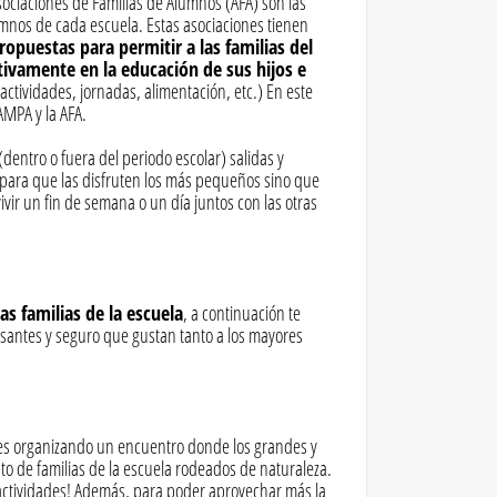
ociaciones de Familias de Alumnos (AFA) son las
umnos de cada escuela. Estas asociaciones tienen
opuestas para permitir a las familias del
ivamente en la educación de sus hijos e
(actividades, jornadas, alimentación, etc.) En este
AMPA y la AFA.
dentro o fuera del periodo escolar) salidas y
 para que las disfruten los más pequeños sino que
vir un fin de semana o un día juntos con las otras
as familias de la escuela
, a continuación te
antes y seguro que gustan tanto a los mayores
 es organizando un encuentro donde los grandes y
o de familias de la escuela rodeados de naturaleza.
e actividades! Además, para poder aprovechar más la