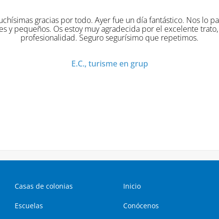
fue un día fantástico. Nos lo pasamos super bien
ecida por el excelente trato, organización y
egurísimo que repetimos.
me en grup
Casas de colonias
Inicio
Escuelas
Conócenos