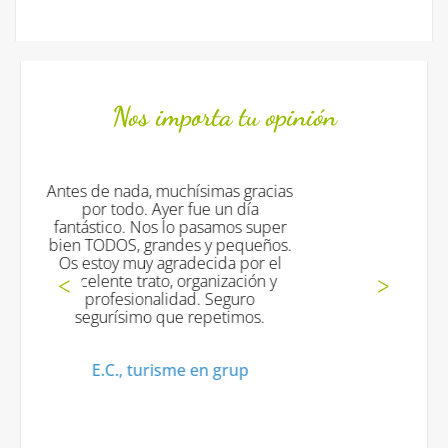
Nos importa tu opinión
ísimas gracias
Todo fantástico !!!! los monitore
fue un día
excelentes !! y volveremos !!
 pasamos super
muchas gracias !!
es y pequeños.
decida por el
Mª Jesus V., Turisme en grup
rganización y
d. Seguro
 repetimos.
 en grup